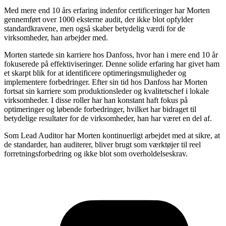
Med mere end 10 års erfaring indenfor certificeringer har Morten
gennemført over 1000 eksterne audit, der ikke blot opfylder
standardkravene, men også skaber betydelig værdi for de
virksomheder, han arbejder med.
Morten startede sin karriere hos Danfoss, hvor han i mere end 10 år
fokuserede på effektiviseringer. Denne solide erfaring har givet ham
et skarpt blik for at identificere optimeringsmuligheder og
implementere forbedringer. Efter sin tid hos Danfoss har Morten
fortsat sin karriere som produktionsleder og kvalitetschef i lokale
virksomheder. I disse roller har han konstant haft fokus på
optimeringer og løbende forbedringer, hvilket har bidraget til
betydelige resultater for de virksomheder, han har været en del af.
Som Lead Auditor har Morten kontinuerligt arbejdet med at sikre, at
de standarder, han auditerer, bliver brugt som værktøjer til reel
forretningsforbedring og ikke blot som overholdelseskrav.