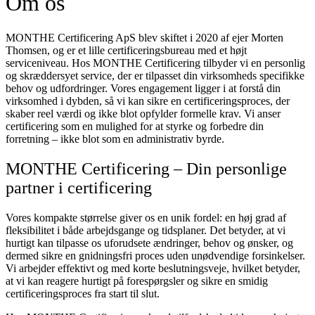
Om os
MONTHE Certificering ApS blev skiftet i 2020 af ejer Morten
Thomsen, og er et lille certificeringsbureau med et højt
serviceniveau. Hos MONTHE Certificering tilbyder vi en personlig
og skræddersyet service, der er tilpasset din virksomheds specifikke
behov og udfordringer. Vores engagement ligger i at forstå din
virksomhed i dybden, så vi kan sikre en certificeringsproces, der
skaber reel værdi og ikke blot opfylder formelle krav. Vi anser
certificering som en mulighed for at styrke og forbedre din
forretning – ikke blot som en administrativ byrde.
MONTHE Certificering – Din personlige
partner i certificering
Vores kompakte størrelse giver os en unik fordel: en høj grad af
fleksibilitet i både arbejdsgange og tidsplaner. Det betyder, at vi
hurtigt kan tilpasse os uforudsete ændringer, behov og ønsker, og
dermed sikre en gnidningsfri proces uden unødvendige forsinkelser.
Vi arbejder effektivt og med korte beslutningsveje, hvilket betyder,
at vi kan reagere hurtigt på forespørgsler og sikre en smidig
certificeringsproces fra start til slut.