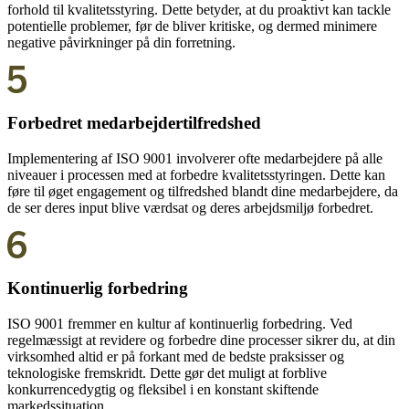
forhold til kvalitetsstyring. Dette betyder, at du proaktivt kan tackle
potentielle problemer, før de bliver kritiske, og dermed minimere
negative påvirkninger på din forretning.
Forbedret medarbejdertilfredshed
Implementering af ISO 9001 involverer ofte medarbejdere på alle
niveauer i processen med at forbedre kvalitetsstyringen. Dette kan
føre til øget engagement og tilfredshed blandt dine medarbejdere, da
de ser deres input blive værdsat og deres arbejdsmiljø forbedret.
Kontinuerlig forbedring
ISO 9001 fremmer en kultur af kontinuerlig forbedring. Ved
regelmæssigt at revidere og forbedre dine processer sikrer du, at din
virksomhed altid er på forkant med de bedste praksisser og
teknologiske fremskridt. Dette gør det muligt at forblive
konkurrencedygtig og fleksibel i en konstant skiftende
markedssituation.